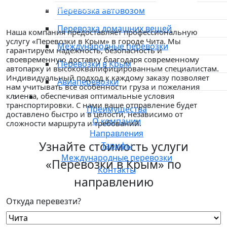
конфиденциальности сайта
Перевозка автовозом
Перевозка домашних вещей
Наша компания предоставляет профессиональную
услугу «Перевозки в Крым» в городе Чита. Мы
Международные перевозки
гарантируем надежность, безопасность и
своевременную доставку благодаря современному
Перевозки в Крым
автопарку и высококвалифицированным специалистам.
Индивидуальный подход к каждому заказу позволяет
Авиаперевозки
нам учитывать все особенности груза и пожелания
клиента, обеспечивая оптимальные условия
транспортировки. С нами ваше отправление будет
Преимущества
доставлено быстро и в целости, независимо от
О компании
сложности маршрута и требований.
Направления
Узнайте стоимость услуги
Тарифы
Международные перевозки
«Перевозки в Крым» по
Контакты
направлению
Откуда перевезти?