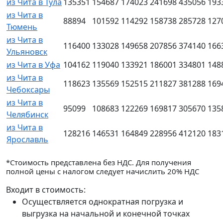
из Чита в Тула
135351
154687
174023
241698
435056
193
из Чита в
88894
101592
114292
158738
285728
127
Тюмень
из Чита в
116400
133028
149658
207856
374140
166
Ульяновск
из Чита в Уфа
104162
119040
133921
186001
334801
148
из Чита в
118623
135569
152515
211827
381288
169
Чебоксары
из Чита в
95099
108683
122269
169817
305670
135
Челябинск
из Чита в
128216
146531
164849
228956
412120
183
Ярославль
*Стоимость представлена без НДС. Для получения
полной цены с налогом следует начислить 20% НДС
Входит в стоимость:
Осуществляется однократная погрузка и
выгрузка на начальной и конечной точках