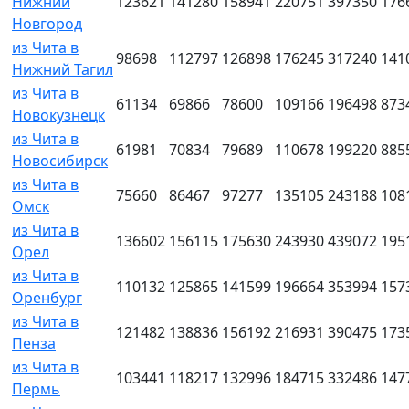
Нижний
123621
141280
158941
220751
397350
176
Новгород
из Чита в
98698
112797
126898
176245
317240
141
Нижний Тагил
из Чита в
61134
69866
78600
109166
196498
873
Новокузнецк
из Чита в
61981
70834
79689
110678
199220
885
Новосибирск
из Чита в
75660
86467
97277
135105
243188
108
Омск
из Чита в
136602
156115
175630
243930
439072
195
Орел
из Чита в
110132
125865
141599
196664
353994
157
Оренбург
из Чита в
121482
138836
156192
216931
390475
173
Пенза
из Чита в
103441
118217
132996
184715
332486
147
Пермь