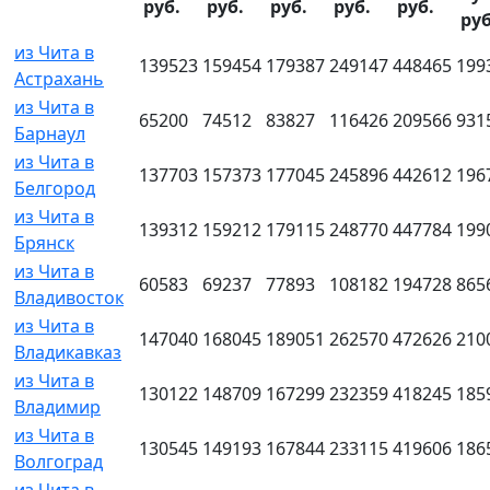
руб.
руб.
руб.
руб.
руб.
руб
из Чита в
139523
159454
179387
249147
448465
199
Астрахань
из Чита в
65200
74512
83827
116426
209566
931
Барнаул
из Чита в
137703
157373
177045
245896
442612
196
Белгород
из Чита в
139312
159212
179115
248770
447784
199
Брянск
из Чита в
60583
69237
77893
108182
194728
865
Владивосток
из Чита в
147040
168045
189051
262570
472626
210
Владикавказ
из Чита в
130122
148709
167299
232359
418245
185
Владимир
из Чита в
130545
149193
167844
233115
419606
186
Волгоград