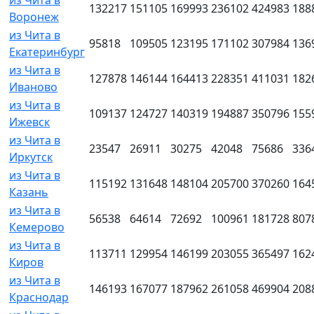
из Чита в
132217
151105
169993
236102
424983
188
Воронеж
из Чита в
95818
109505
123195
171102
307984
136
Екатеринбург
из Чита в
127878
146144
164413
228351
411031
182
Иваново
из Чита в
109137
124727
140319
194887
350796
155
Ижевск
из Чита в
23547
26911
30275
42048
75686
336
Иркутск
из Чита в
115192
131648
148104
205700
370260
164
Казань
из Чита в
56538
64614
72692
100961
181728
807
Кемерово
из Чита в
113711
129954
146199
203055
365497
162
Киров
из Чита в
146193
167077
187962
261058
469904
208
Краснодар