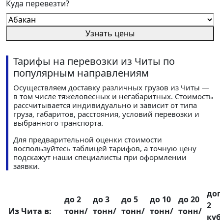
Куда перевезти?
Узнать цены
Тарифы на перевозки из Читы по
популярным направлениям
Осуществляем доставку различных грузов из Читы —
в том числе тяжеловесных и негабаритных. Стоимость
рассчитывается индивидуально и зависит от типа
груза, габаритов, расстояния, условий перевозки и
выбранного транспорта.
Для предварительной оценки стоимости
воспользуйтесь таблицей тарифов, а точную цену
подскажут наши специалисты при оформлении
заявки.
до
до 2
до 3
до 5
до 10
до 20
2
Из Чита в:
тонн/
тонн/
тонн/
тонн/
тонн/
ку