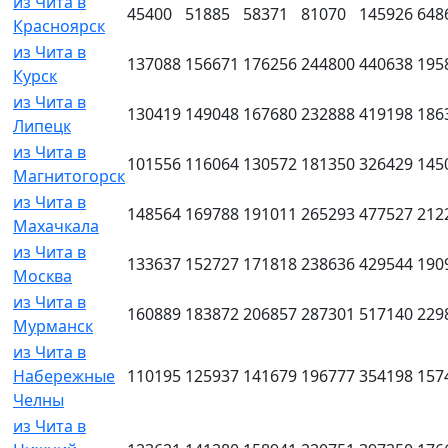
из Чита в
45400
51885
58371
81070
145926
648
Красноярск
из Чита в
137088
156671
176256
244800
440638
195
Курск
из Чита в
130419
149048
167680
232888
419198
186
Липецк
из Чита в
101556
116064
130572
181350
326429
145
Магнитогорск
из Чита в
148564
169788
191011
265293
477527
212
Махачкала
из Чита в
133637
152727
171818
238636
429544
190
Москва
из Чита в
160889
183872
206857
287301
517140
229
Мурманск
из Чита в
Набережные
110195
125937
141679
196777
354198
157
Челны
из Чита в