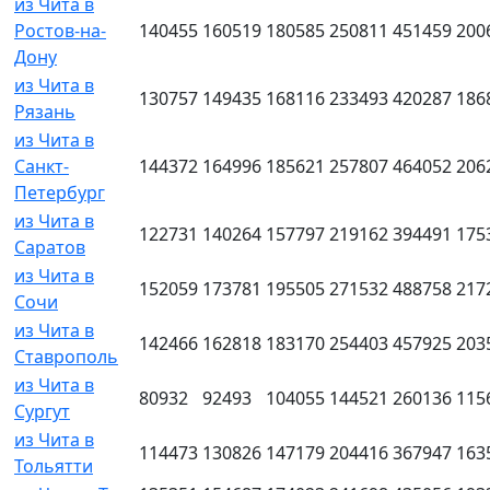
из Чита в
Ростов-на-
140455
160519
180585
250811
451459
200
Дону
из Чита в
130757
149435
168116
233493
420287
186
Рязань
из Чита в
Санкт-
144372
164996
185621
257807
464052
206
Петербург
из Чита в
122731
140264
157797
219162
394491
175
Саратов
из Чита в
152059
173781
195505
271532
488758
217
Сочи
из Чита в
142466
162818
183170
254403
457925
203
Ставрополь
из Чита в
80932
92493
104055
144521
260136
115
Сургут
из Чита в
114473
130826
147179
204416
367947
163
Тольятти