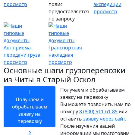
просмотр
полис
экспедиции
предоставляется
просмотр
по запросу
Акт приема-
Транспортная
передачи груза
накладная
просмотр
просмотр
Основные шаги грузоперевозки
из Читы в Старый Оскол
Получаем и обрабатываем
1
заявку на перевозку
Получаем и
Вы можете позвонить нам по
обрабатываем
номеру
8 (800) 511-61-85
или
заявку на
оставить
заявку через сайт
.
перевозку
После изучения вашей
2
информации мы подготовим