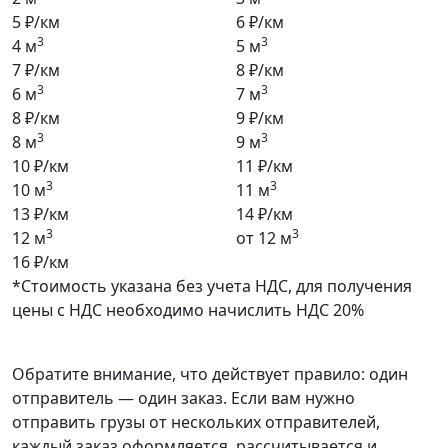
5 ₽/км
6 ₽/км
3
3
4 м
5 м
7 ₽/км
8 ₽/км
3
3
6 м
7 м
8 ₽/км
9 ₽/км
3
3
8 м
9 м
10 ₽/км
11 ₽/км
3
3
10 м
11 м
13 ₽/км
14 ₽/км
3
3
12 м
от 12 м
16 ₽/км
*Стоимость указана без учета НДС, для получения
цены с НДС необходимо начислить НДС 20%
Обратите внимание, что действует правило: один
отправитель — один заказ. Если вам нужно
отправить грузы от нескольких отправителей,
каждый заказ оформляется, рассчитывается и