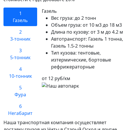
Газель
1
Вес груза:
до 2 тонн
Газель
Объем груза:
от 10 м3 до 18 м3
2
Длина по кузову:
от 3 м до 4.2 м
3-тонник
Автотранспорт:
Газель 1 тонна,
Газель 1.5-2 тонны
3
Тип кузова:
тентовые,
5-тонник
изтермические, бортовые
рефрижераторные
4
10-тонник
от 12 руб/км
5
Фура
6
Негабарит
Наша транспортная компания осуществляет
доставку грузов из Читы в Старый Оскол и другие