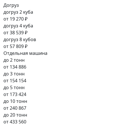
Догруз
догруз 2 куба
от
19 270 ₽
догруз 4 куба
от
38 539 ₽
догруз 8 кубов
от
57 809 ₽
Отдельная машина
до 2 тонн
от
134 886
до 3 тонн
от
154 154
до 5 тонн
от
173 424
до 10 тонн
от
240 867
до 20 тонн
от
433 560