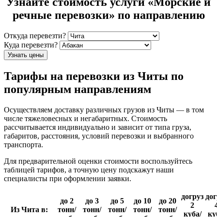
Узнайте стоимость услуги «Морские и
речные перевозки» по направлению
Откуда перевезти?
Куда перевезти?
Узнать цены
Тарифы на перевозки из Читы по
популярным направлениям
Осуществляем доставку различных грузов из Читы — в том
числе тяжеловесных и негабаритных. Стоимость
рассчитывается индивидуально и зависит от типа груза,
габаритов, расстояния, условий перевозки и выбранного
транспорта.
Для предварительной оценки стоимости воспользуйтесь
таблицей тарифов, а точную цену подскажут наши
специалисты при оформлении заявки.
догруз
дог
до 2
до 3
до 5
до 10
до 20
2
Из Чита в:
тонн/
тонн/
тонн/
тонн/
тонн/
куба/
ку