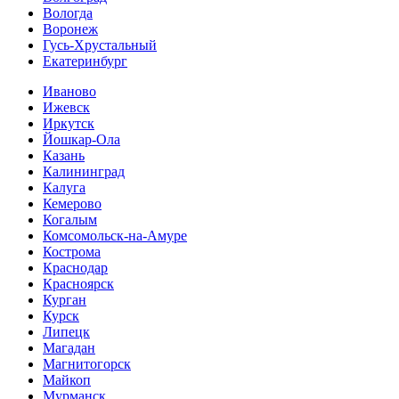
Вологда
Воронеж
Гусь-Хрустальный
Екатеринбург
Иваново
Ижевск
Иркутск
Йошкар-Ола
Казань
Калининград
Калуга
Кемерово
Когалым
Комсомольск-на-Амуре
Кострома
Краснодар
Красноярск
Курган
Курск
Липецк
Магадан
Магнитогорск
Майкоп
Мурманск