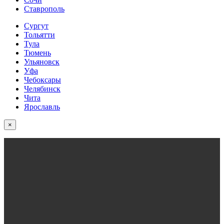
Ставрополь
Сургут
Тольятти
Тула
Тюмень
Ульяновск
Уфа
Чебоксары
Челябинск
Чита
Ярославль
×