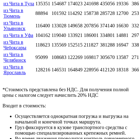
из Чита в Тула
135351
154687
174023
241698
435056
19336
386
из Чита в
88894
101592
114292
158738
285728
12700
253
Тюмень
из Чита в
116400
133028
149658
207856
374140
16630
332
Ульяновск
из Чита в Уфа
104162
119040
133921
186001
334801
14881
297
из Чита в
118623
135569
152515
211827
381288
16947
338
Чебоксары
из Чита в
95099
108683
122269
169817
305670
13587
271
Челябинск
из Чита в
128216
146531
164849
228956
412120
18318
366
Ярославль
*Стоимость представлена без НДС. Для получения полной
цены с налогом следует начислить 20% НДС
Входит в стоимость:
Осуществляется однократная погрузка и выгрузка на
начальной и конечной точках маршрута.
Груз фиксируется в кузове транспортного средства с
помощью специализированных крепежных ремней.
Во время движения проводится контроль равномерного