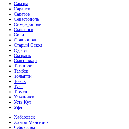
Самара
Саранск
Саратов
Севастополь
Симферополь
Смоленск
Сочи
Ставрополь
Старый Оскол
Сургут
Сызрань
Сыктывкар
Таганрог
Тамбов
Тольятти
Томск
Тула
Тюмень
Ульяновск
Усть-Кут
Уфа
Хабаровск
Ханты-Мансийск
Чебоксары