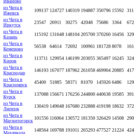
Иваново
из Чита в
109137
124727
140319
194887
350796
15592
311
Ижевск
из Чита в
23547
26911
30275
42048
75686
3364
672
Иркутск
из Чита в
115192
131648
148104
205700
370260
16456
329
Казань
из Чита в
56538
64614
72692
100961
181728
8078
161
Кемерово
из Чита в
113711
129954
146199
203055
365497
16245
324
Киров
из Чита в
146193
167077
187962
261058
469904
20885
417
Краснодар
из Чита в
45400
51885
58371
81070
145926
6486
129
Красноярск
из Чита в
137088
156671
176256
244800
440638
19585
391
Курск
из Чита в
130419
149048
167680
232888
419198
18632
372
Липецк
из Чита в
101556
116064
130572
181350
326429
14508
290
Магнитогорск
из Чита в
148564
169788
191011
265293
477527
21224
424
Махачкала