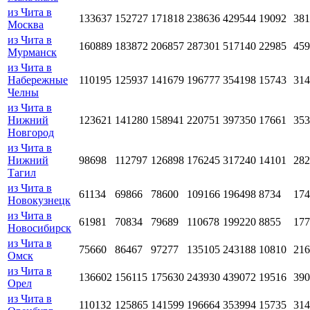
из Чита в
133637
152727
171818
238636
429544
19092
381
Москва
из Чита в
160889
183872
206857
287301
517140
22985
459
Мурманск
из Чита в
Набережные
110195
125937
141679
196777
354198
15743
314
Челны
из Чита в
Нижний
123621
141280
158941
220751
397350
17661
353
Новгород
из Чита в
Нижний
98698
112797
126898
176245
317240
14101
282
Тагил
из Чита в
61134
69866
78600
109166
196498
8734
174
Новокузнецк
из Чита в
61981
70834
79689
110678
199220
8855
177
Новосибирск
из Чита в
75660
86467
97277
135105
243188
10810
216
Омск
из Чита в
136602
156115
175630
243930
439072
19516
390
Орел
из Чита в
110132
125865
141599
196664
353994
15735
314