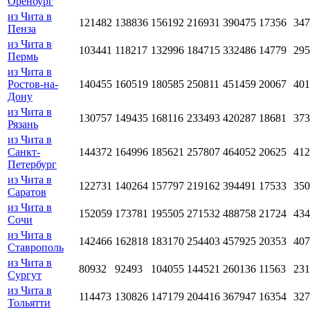
Оренбург
из Чита в
121482
138836
156192
216931
390475
17356
347
Пенза
из Чита в
103441
118217
132996
184715
332486
14779
295
Пермь
из Чита в
Ростов-на-
140455
160519
180585
250811
451459
20067
401
Дону
из Чита в
130757
149435
168116
233493
420287
18681
373
Рязань
из Чита в
Санкт-
144372
164996
185621
257807
464052
20625
412
Петербург
из Чита в
122731
140264
157797
219162
394491
17533
350
Саратов
из Чита в
152059
173781
195505
271532
488758
21724
434
Сочи
из Чита в
142466
162818
183170
254403
457925
20353
407
Ставрополь
из Чита в
80932
92493
104055
144521
260136
11563
231
Сургут
из Чита в
114473
130826
147179
204416
367947
16354
327
Тольятти