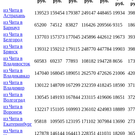
руб.
руб.
руб.
руб.
руб.
руб.
ру
из Чита в
139523
159454
179387
249147
448465
19934
398
Астрахань
из Чита в
65200
74512
83827
116426
209566
9315
186
Барнаул
из Чита в
137703
157373
177045
245896
442612
19673
393
Белгород
из Чита в
139312
159212
179115
248770
447784
19903
398
Брянск
из Чита в
60583
69237
77893
108182
194728
8656
173
Владивосток
из Чита в
147040
168045
189051
262570
472626
21006
420
Владикавказ
из Чита в
130122
148709
167299
232359
418245
18590
371
Владимир
из Чита в
130545
149193
167844
233115
419606
18651
372
Волгоград
из Чита в
132217
151105
169993
236102
424983
18889
377
Воронеж
из Чита в
95818
109505
123195
171102
307984
13690
273
Екатеринбург
из Чита в
127878
146144
164413
228351
411031
18269
365