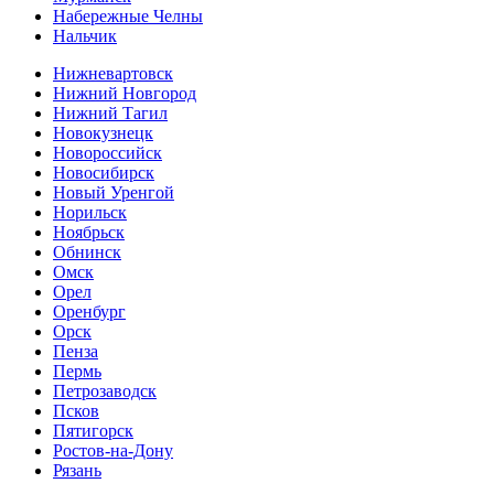
Набережные Челны
Нальчик
Нижневартовск
Нижний Новгород
Нижний Тагил
Новокузнецк
Новороссийск
Новосибирск
Новый Уренгой
Норильск
Ноябрьск
Обнинск
Омск
Орел
Оренбург
Орск
Пенза
Пермь
Петрозаводск
Псков
Пятигорск
Ростов-на-Дону
Рязань