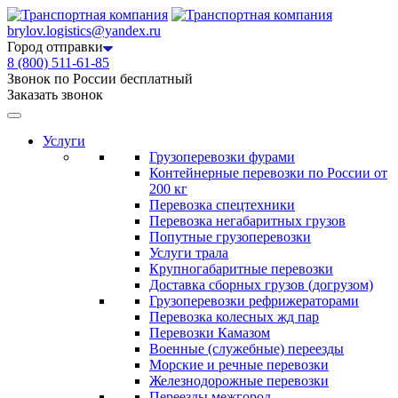
brylov.logistics@yandex.ru
Город отправки
8 (800) 511-61-85
Звонок по России бесплатный
Заказать звонок
Услуги
Грузоперевозки фурами
Контейнерные перевозки по России от
200 кг
Перевозка спецтехники
Перевозка негабаритных грузов
Попутные грузоперевозки
Услуги трала
Крупногабаритные перевозки
Доставка сборных грузов (догрузом)
Грузоперевозки рефрижераторами
Перевозка колесных жд пар
Перевозки Камазом
Военные (служебные) переезды
Морские и речные перевозки
Железнодорожные перевозки
Переезды межгород