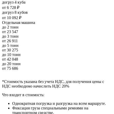
догруз 4 куба
от
6 728 ₽
догруз 8 кубов
от
10 092 ₽
Отдельная машина
до 2 тонн
от
23 547
до 3 тонн
от
26 911
до 5 тонн
от
30 275
до 10 тонн
от
42 048
до 20 тонн
от
75 686
*Стоимость указана без учета НДС, для получения цены с
НДС необходимо начислить НДС 20%
Что входит в стоимость:
Однократная погрузка и разгрузка на всем маршруте.
Фиксация груза специальными ремнями на
транспортном средстве.